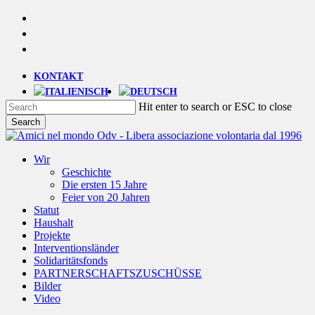
Skip
YOUTUBE
to
PHONE
main
EMAIL
content
KONTAKT
Hit enter to search or ESC to close
Search
Close
Search
Menu
Wir
Geschichte
Die ersten 15 Jahre
Feier von 20 Jahren
Statut
Haushalt
Projekte
Interventionsländer
Solidaritätsfonds
PARTNERSCHAFTSZUSCHÜSSE
Bilder
Video