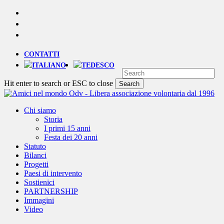
Skip
YOUTUBE
to
PHONE
main
EMAIL
content
CONTATTI
Hit enter to search or ESC to close
Search
Close
Search
Menu
Chi siamo
Storia
I primi 15 anni
Festa dei 20 anni
Statuto
Bilanci
Progetti
Paesi di intervento
Sostienici
PARTNERSHIP
Immagini
Video