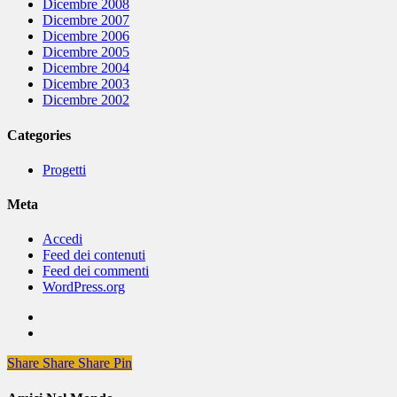
Dicembre 2008
Dicembre 2007
Dicembre 2006
Dicembre 2005
Dicembre 2004
Dicembre 2003
Dicembre 2002
Categories
Progetti
Meta
Accedi
Feed dei contenuti
Feed dei commenti
WordPress.org
Share
Share
Share
Share
Pin