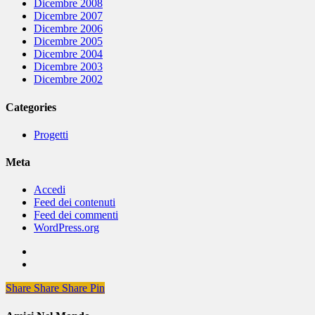
Dicembre 2008
Dicembre 2007
Dicembre 2006
Dicembre 2005
Dicembre 2004
Dicembre 2003
Dicembre 2002
Categories
Progetti
Meta
Accedi
Feed dei contenuti
Feed dei commenti
WordPress.org
Share
Share
Share
Share
Pin