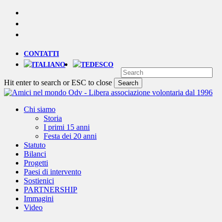
Skip
YOUTUBE
to
PHONE
main
EMAIL
content
CONTATTI
Hit enter to search or ESC to close
Search
Close
Search
Menu
Chi siamo
Storia
I primi 15 anni
Festa dei 20 anni
Statuto
Bilanci
Progetti
Paesi di intervento
Sostienici
PARTNERSHIP
Immagini
Video