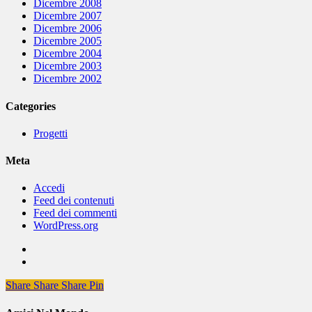
Dicembre 2008
Dicembre 2007
Dicembre 2006
Dicembre 2005
Dicembre 2004
Dicembre 2003
Dicembre 2002
Categories
Progetti
Meta
Accedi
Feed dei contenuti
Feed dei commenti
WordPress.org
Share
Share
Share
Share
Pin