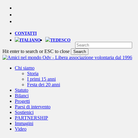
Skip
YOUTUBE
to
PHONE
main
EMAIL
content
CONTATTI
Hit enter to search or ESC to close
Search
Close
Search
Menu
Chi siamo
Storia
I primi 15 anni
Festa dei 20 anni
Statuto
Bilanci
Progetti
Paesi di intervento
Sostienici
PARTNERSHIP
Immagini
Video