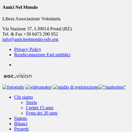
Amici Nel Mondo
Libera Associazione Volontaria
Via Stazione 37, I-39014 Postal (BZ)
Tel. & Fax +39 0473 290 952
info@amicinelmondo-odv.org
Privacy Policy
Rendicontazione Enti pubblici
youtube
Close
Chi siamo
Menu
Storia
I primi 15 anni
Festa dei 20 anni
Statuto
Bilanci
Progetti