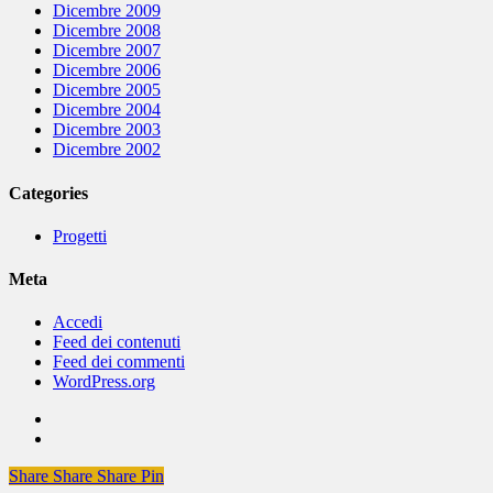
Dicembre 2009
Dicembre 2008
Dicembre 2007
Dicembre 2006
Dicembre 2005
Dicembre 2004
Dicembre 2003
Dicembre 2002
Categories
Progetti
Meta
Accedi
Feed dei contenuti
Feed dei commenti
WordPress.org
Share
Share
Share
Share
Pin