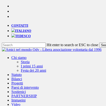
Skip
YOUTUBE
to
PHONE
main
EMAIL
content
CONTATTI
Hit enter to search or ESC to close
Sea
Close
Search
Menu
Chi siamo
Storia
I primi 15 anni
Festa dei 20 anni
Statuto
Bilanci
Progetti
Paesi di intervento
Sostienici
PARTNERSHIP
Immagini
Video