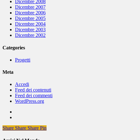
Dicembre 2008
Dicembre 2007
Dicembre 2006
Dicembre 2005
Dicembre 2004
Dicembre 2003
Dicembre 2002
Categories
Progetti
Meta
Accedi
Feed dei contenuti
Feed dei commenti
WordPress.org
Share
Share
Share
Share
Pin