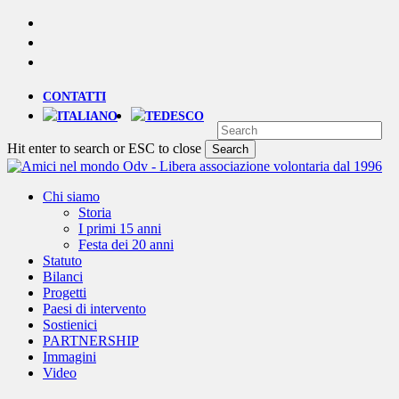
Skip
YOUTUBE
to
PHONE
main
EMAIL
content
CONTATTI
Hit enter to search or ESC to close
Search
Close
Search
Menu
Chi siamo
Storia
I primi 15 anni
Festa dei 20 anni
Statuto
Bilanci
Progetti
Paesi di intervento
Sostienici
PARTNERSHIP
Immagini
Video