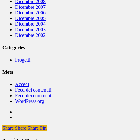
Dicembre 2008
Dicembre 2007
Dicembre 2006
Dicembre 2005
Dicembre 2004
Dicembre 2003
Dicembre 2002
Categories
Progetti
Meta
Accedi
Feed dei contenuti
Feed dei commenti
WordPress.org
Share
Share
Share
Share
Pin