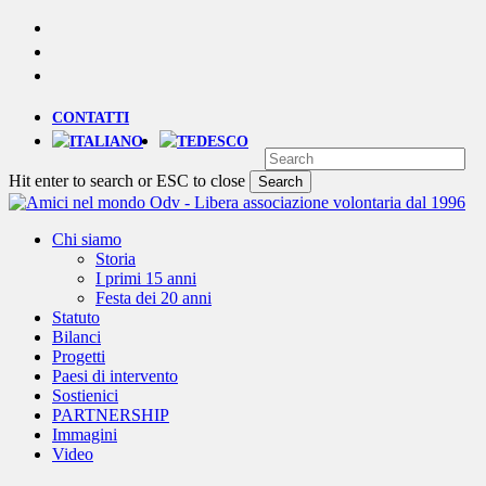
Skip
YOUTUBE
to
PHONE
main
EMAIL
content
CONTATTI
Hit enter to search or ESC to close
Search
Close
Search
Menu
Chi siamo
Storia
I primi 15 anni
Festa dei 20 anni
Statuto
Bilanci
Progetti
Paesi di intervento
Sostienici
PARTNERSHIP
Immagini
Video