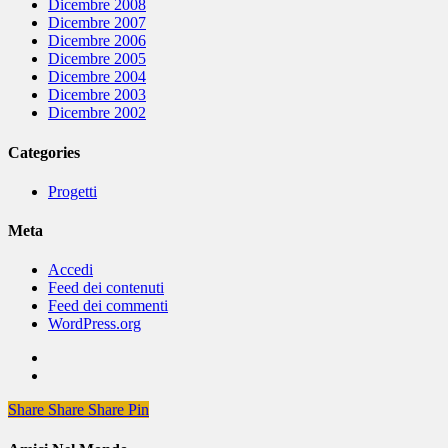
Dicembre 2008
Dicembre 2007
Dicembre 2006
Dicembre 2005
Dicembre 2004
Dicembre 2003
Dicembre 2002
Categories
Progetti
Meta
Accedi
Feed dei contenuti
Feed dei commenti
WordPress.org
Share
Share
Share
Share
Pin