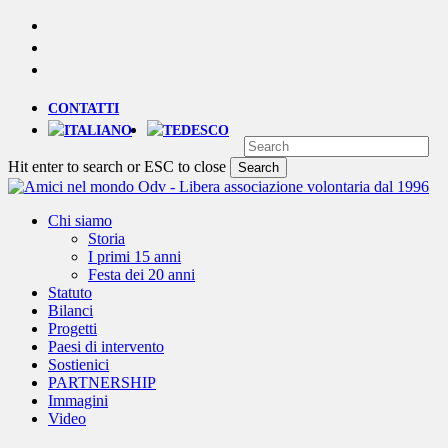
Skip
YOUTUBE
to
PHONE
main
EMAIL
content
CONTATTI
Hit enter to search or ESC to close
Search
Close
Search
Menu
Chi siamo
Storia
I primi 15 anni
Festa dei 20 anni
Statuto
Bilanci
Progetti
Paesi di intervento
Sostienici
PARTNERSHIP
Immagini
Video