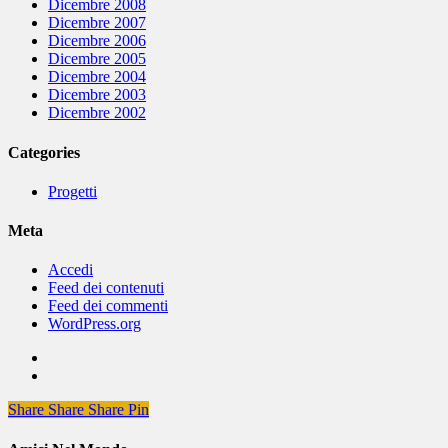
Dicembre 2008
Dicembre 2007
Dicembre 2006
Dicembre 2005
Dicembre 2004
Dicembre 2003
Dicembre 2002
Categories
Progetti
Meta
Accedi
Feed dei contenuti
Feed dei commenti
WordPress.org
Share
Share
Share
Share
Pin