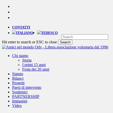
Skip
YOUTUBE
to
PHONE
main
EMAIL
content
CONTATTI
Hit enter to search or ESC to close
Search
Close
Search
Menu
Chi siamo
Storia
I primi 15 anni
Festa dei 20 anni
Statuto
Bilanci
Progetti
Paesi di intervento
Sostienici
PARTNERSHIP
Immagini
Video