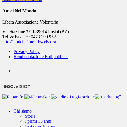
Amici Nel Mondo
Libera Associazione Volontaria
Via Stazione 37, I-39014 Postal (BZ)
Tel. & Fax +39 0473 290 952
info@amicinelmondo-odv.org
Privacy Policy
Rendicontazione Enti pubblici
youtube
Close
Chi siamo
Menu
Storia
I primi 15 anni
Festa dei 20 anni