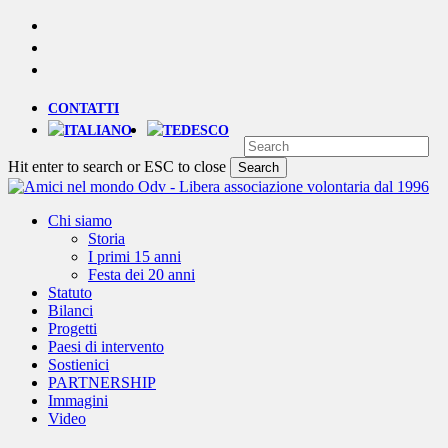
Skip
YOUTUBE
to
PHONE
main
EMAIL
content
CONTATTI
Hit enter to search or ESC to close
Search
Close
Search
Menu
Chi siamo
Storia
I primi 15 anni
Festa dei 20 anni
Statuto
Bilanci
Progetti
Paesi di intervento
Sostienici
PARTNERSHIP
Immagini
Video