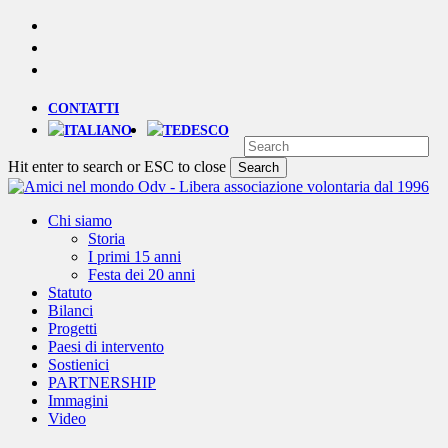
Skip
YOUTUBE
to
PHONE
main
EMAIL
content
CONTATTI
Hit enter to search or ESC to close
Search
Close
Search
Menu
Chi siamo
Storia
I primi 15 anni
Festa dei 20 anni
Statuto
Bilanci
Progetti
Paesi di intervento
Sostienici
PARTNERSHIP
Immagini
Video