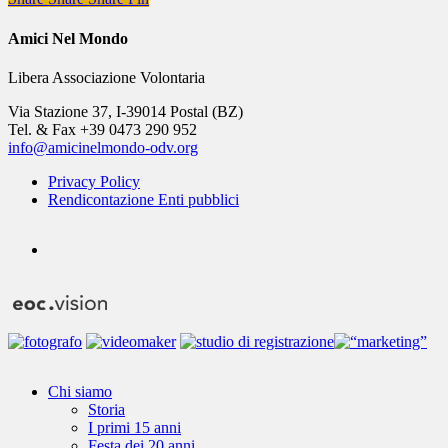
Amici Nel Mondo
Libera Associazione Volontaria
Via Stazione 37, I-39014 Postal (BZ)
Tel. & Fax +39 0473 290 952
info@amicinelmondo-odv.org
Privacy Policy
Rendicontazione Enti pubblici
youtube
Close
Chi siamo
Menu
Storia
I primi 15 anni
Festa dei 20 anni