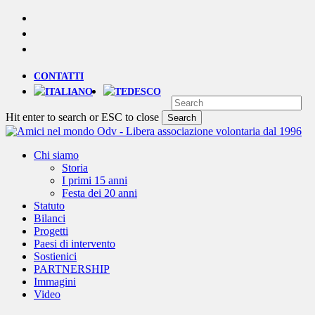
Skip
YOUTUBE
to
PHONE
main
EMAIL
content
CONTATTI
Hit enter to search or ESC to close
Search
Close
Search
Menu
Chi siamo
Storia
I primi 15 anni
Festa dei 20 anni
Statuto
Bilanci
Progetti
Paesi di intervento
Sostienici
PARTNERSHIP
Immagini
Video