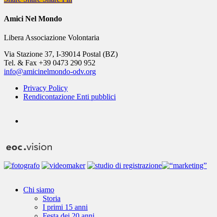
Amici Nel Mondo
Libera Associazione Volontaria
Via Stazione 37, I-39014 Postal (BZ)
Tel. & Fax +39 0473 290 952
info@amicinelmondo-odv.org
Privacy Policy
Rendicontazione Enti pubblici
youtube
Close
Chi siamo
Menu
Storia
I primi 15 anni
Festa dei 20 anni