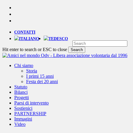
Skip
YOUTUBE
to
PHONE
main
EMAIL
content
CONTATTI
Hit enter to search or ESC to close
Search
Close
Search
Menu
Chi siamo
Storia
I primi 15 anni
Festa dei 20 anni
Statuto
Bilanci
Progetti
Paesi di intervento
Sostienici
PARTNERSHIP
Immagini
Video