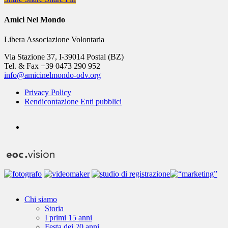
Amici Nel Mondo
Libera Associazione Volontaria
Via Stazione 37, I-39014 Postal (BZ)
Tel. & Fax +39 0473 290 952
info@amicinelmondo-odv.org
Privacy Policy
Rendicontazione Enti pubblici
youtube
Close
Chi siamo
Menu
Storia
I primi 15 anni
Festa dei 20 anni