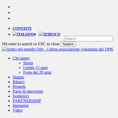
Skip
YOUTUBE
to
PHONE
main
EMAIL
content
CONTATTI
Hit enter to search or ESC to close
Search
Close
Search
Menu
Chi siamo
Storia
I primi 15 anni
Festa dei 20 anni
Statuto
Bilanci
Progetti
Paesi di intervento
Sostienici
PARTNERSHIP
Immagini
Video