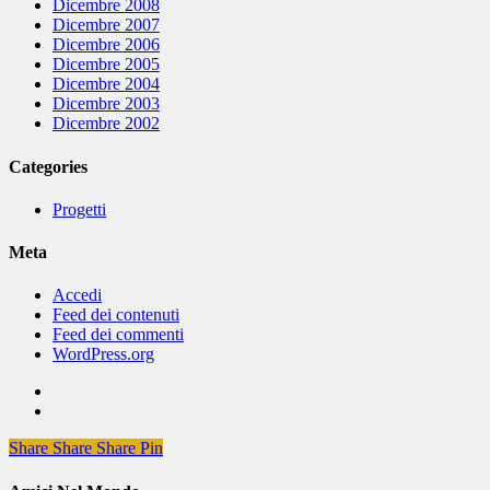
Dicembre 2008
Dicembre 2007
Dicembre 2006
Dicembre 2005
Dicembre 2004
Dicembre 2003
Dicembre 2002
Categories
Progetti
Meta
Accedi
Feed dei contenuti
Feed dei commenti
WordPress.org
Share
Share
Share
Share
Pin