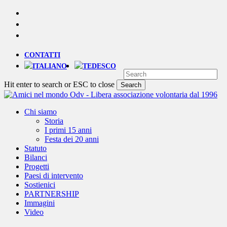
Skip
YOUTUBE
to
PHONE
main
EMAIL
content
CONTATTI
Hit enter to search or ESC to close
Search
Close
Search
Menu
Chi siamo
Storia
I primi 15 anni
Festa dei 20 anni
Statuto
Bilanci
Progetti
Paesi di intervento
Sostienici
PARTNERSHIP
Immagini
Video