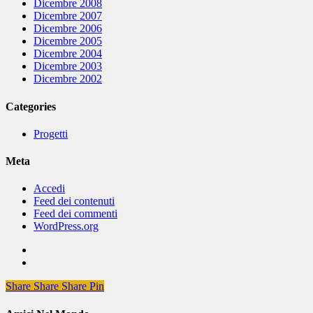
Dicembre 2008
Dicembre 2007
Dicembre 2006
Dicembre 2005
Dicembre 2004
Dicembre 2003
Dicembre 2002
Categories
Progetti
Meta
Accedi
Feed dei contenuti
Feed dei commenti
WordPress.org
Share
Share
Share
Share
Pin