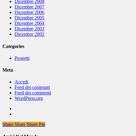
Dicembre 2008
Dicembre 2007
Dicembre 2006
Dicembre 2005
Dicembre 2004
Dicembre 2003
Dicembre 2002
Categories
Progetti
Meta
Accedi
Feed dei contenuti
Feed dei commenti
WordPress.org
Share
Share
Share
Share
Pin