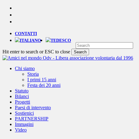
Skip
YOUTUBE
to
PHONE
main
EMAIL
content
CONTATTI
Hit enter to search or ESC to close
Search
Close
Search
Menu
Chi siamo
Storia
I primi 15 anni
Festa dei 20 anni
Statuto
Bilanci
Progetti
Paesi di intervento
Sostienici
PARTNERSHIP
Immagini
Video