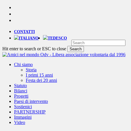
Skip
YOUTUBE
to
PHONE
main
EMAIL
content
CONTATTI
Hit enter to search or ESC to close
Search
Close
Search
Menu
Chi siamo
Storia
I primi 15 anni
Festa dei 20 anni
Statuto
Bilanci
Progetti
Paesi di intervento
Sostienici
PARTNERSHIP
Immagini
Video