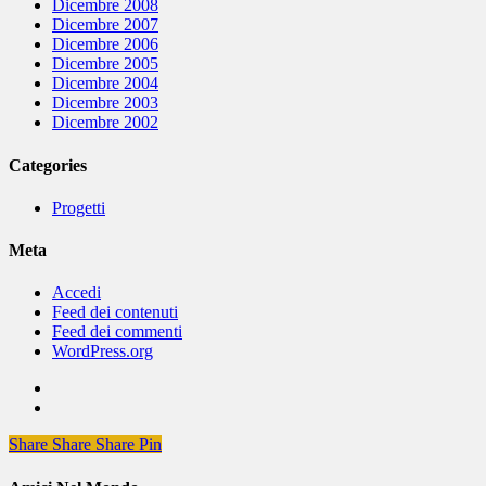
Dicembre 2008
Dicembre 2007
Dicembre 2006
Dicembre 2005
Dicembre 2004
Dicembre 2003
Dicembre 2002
Categories
Progetti
Meta
Accedi
Feed dei contenuti
Feed dei commenti
WordPress.org
Share
Share
Share
Share
Pin