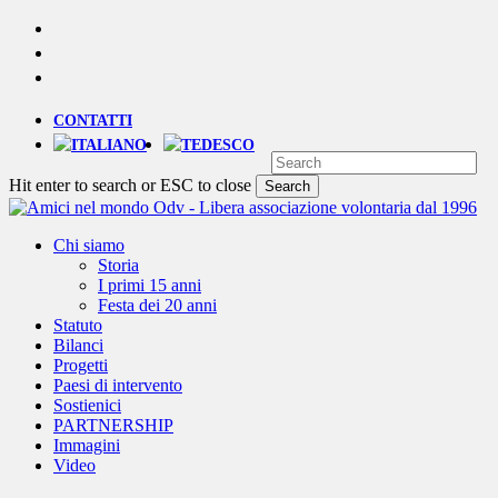
Skip
YOUTUBE
to
PHONE
main
EMAIL
content
CONTATTI
Hit enter to search or ESC to close
Search
Close
Search
Menu
Chi siamo
Storia
I primi 15 anni
Festa dei 20 anni
Statuto
Bilanci
Progetti
Paesi di intervento
Sostienici
PARTNERSHIP
Immagini
Video