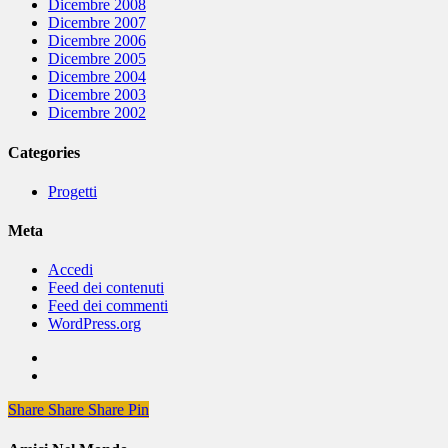
Dicembre 2008
Dicembre 2007
Dicembre 2006
Dicembre 2005
Dicembre 2004
Dicembre 2003
Dicembre 2002
Categories
Progetti
Meta
Accedi
Feed dei contenuti
Feed dei commenti
WordPress.org
Share
Share
Share
Share
Pin