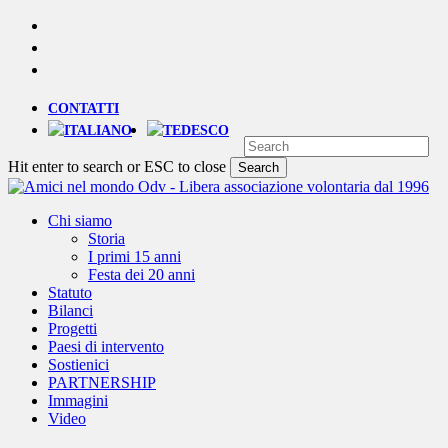
Skip
YOUTUBE
to
PHONE
main
EMAIL
content
CONTATTI
Hit enter to search or ESC to close
Search
Close
Search
Menu
Chi siamo
Storia
I primi 15 anni
Festa dei 20 anni
Statuto
Bilanci
Progetti
Paesi di intervento
Sostienici
PARTNERSHIP
Immagini
Video