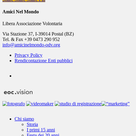
Amici Nel Mondo
Libera Associazione Volontaria
Via Stazione 37, I-39014 Postal (BZ)
Tel. & Fax +39 0473 290 952
info@amicinelmondo-odv.org
Privacy Policy
Rendicontazione Enti pubblici
youtube
Close
Chi siamo
Menu
Storia
I primi 15 anni
Festa dei 20 anni