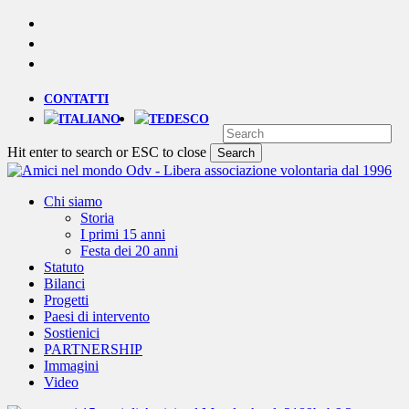
Skip
YOUTUBE
to
PHONE
main
EMAIL
content
CONTATTI
Hit enter to search or ESC to close
Search
Close
Search
Menu
Chi siamo
Storia
I primi 15 anni
Festa dei 20 anni
Statuto
Bilanci
Progetti
Paesi di intervento
Sostienici
PARTNERSHIP
Immagini
Video