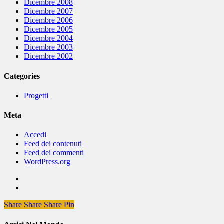
Dicembre 2008
Dicembre 2007
Dicembre 2006
Dicembre 2005
Dicembre 2004
Dicembre 2003
Dicembre 2002
Categories
Progetti
Meta
Accedi
Feed dei contenuti
Feed dei commenti
WordPress.org
Share
Share
Share
Share
Pin