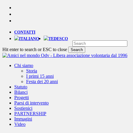
Skip
YOUTUBE
to
PHONE
main
EMAIL
content
CONTATTI
Hit enter to search or ESC to close
Search
Close
Search
Menu
Chi siamo
Storia
I primi 15 anni
Festa dei 20 anni
Statuto
Bilanci
Progetti
Paesi di intervento
Sostienici
PARTNERSHIP
Immagini
Video