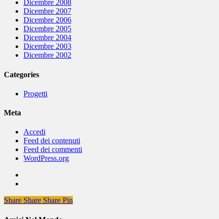
Dicembre 2008
Dicembre 2007
Dicembre 2006
Dicembre 2005
Dicembre 2004
Dicembre 2003
Dicembre 2002
Categories
Progetti
Meta
Accedi
Feed dei contenuti
Feed dei commenti
WordPress.org
Share
Share
Share
Share
Pin