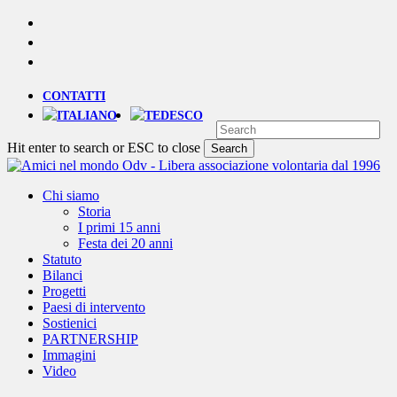
Skip
YOUTUBE
to
PHONE
main
EMAIL
content
CONTATTI
Hit enter to search or ESC to close
Search
Close
Search
Menu
Chi siamo
Storia
I primi 15 anni
Festa dei 20 anni
Statuto
Bilanci
Progetti
Paesi di intervento
Sostienici
PARTNERSHIP
Immagini
Video