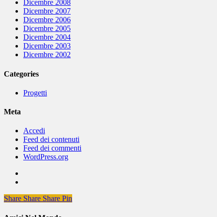
Dicembre 2008
Dicembre 2007
Dicembre 2006
Dicembre 2005
Dicembre 2004
Dicembre 2003
Dicembre 2002
Categories
Progetti
Meta
Accedi
Feed dei contenuti
Feed dei commenti
WordPress.org
Share
Share
Share
Share
Pin