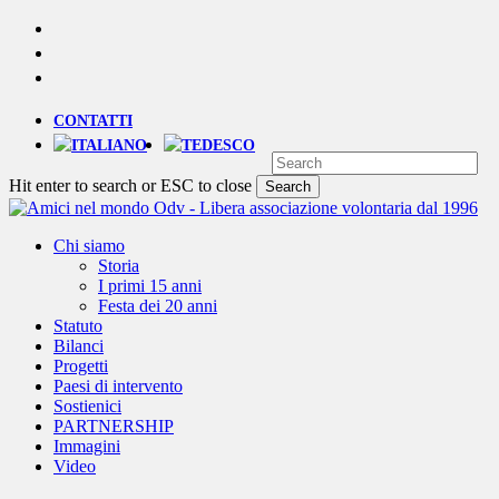
Skip
YOUTUBE
to
PHONE
main
EMAIL
content
CONTATTI
Hit enter to search or ESC to close
Search
Close
Search
Menu
Chi siamo
Storia
I primi 15 anni
Festa dei 20 anni
Statuto
Bilanci
Progetti
Paesi di intervento
Sostienici
PARTNERSHIP
Immagini
Video