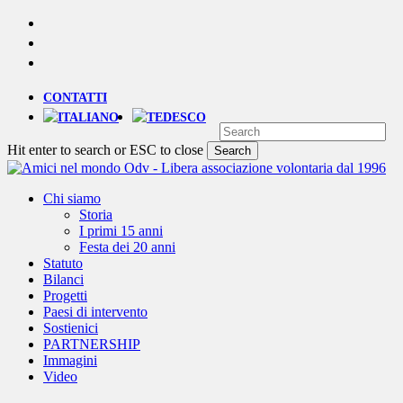
Skip
YOUTUBE
to
PHONE
main
EMAIL
content
CONTATTI
Hit enter to search or ESC to close
Search
Close
Search
Menu
Chi siamo
Storia
I primi 15 anni
Festa dei 20 anni
Statuto
Bilanci
Progetti
Paesi di intervento
Sostienici
PARTNERSHIP
Immagini
Video