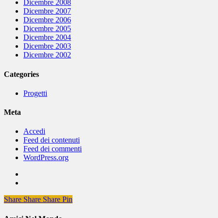
Dicembre 2008
Dicembre 2007
Dicembre 2006
Dicembre 2005
Dicembre 2004
Dicembre 2003
Dicembre 2002
Categories
Progetti
Meta
Accedi
Feed dei contenuti
Feed dei commenti
WordPress.org
Share
Share
Share
Share
Pin