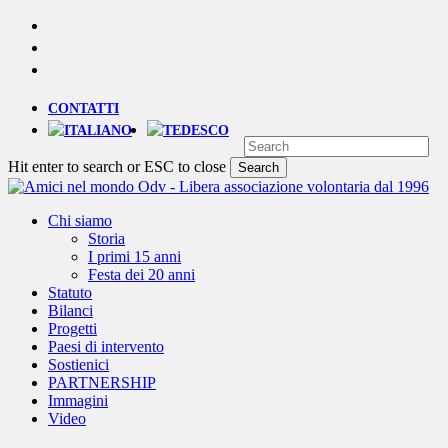
Skip
YOUTUBE
to
PHONE
main
EMAIL
content
CONTATTI
Hit enter to search or ESC to close
Search
Close
Search
Menu
Chi siamo
Storia
I primi 15 anni
Festa dei 20 anni
Statuto
Bilanci
Progetti
Paesi di intervento
Sostienici
PARTNERSHIP
Immagini
Video