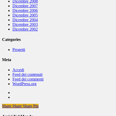
Dicembre 2008
Dicembre 2007
Dicembre 2006
Dicembre 2005
Dicembre 2004
Dicembre 2003
Dicembre 2002
Categories
Progetti
Meta
Accedi
Feed dei contenuti
Feed dei commenti
WordPress.org
Share
Share
Share
Share
Pin