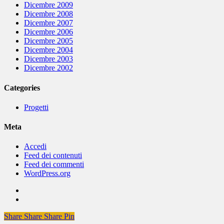
Dicembre 2009
Dicembre 2008
Dicembre 2007
Dicembre 2006
Dicembre 2005
Dicembre 2004
Dicembre 2003
Dicembre 2002
Categories
Progetti
Meta
Accedi
Feed dei contenuti
Feed dei commenti
WordPress.org
Share
Share
Share
Share
Pin