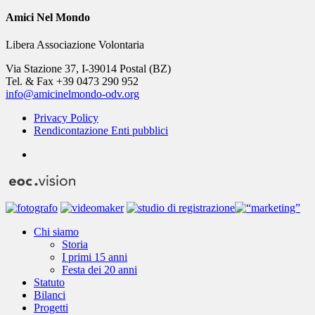
Amici Nel Mondo
Libera Associazione Volontaria
Via Stazione 37, I-39014 Postal (BZ)
Tel. & Fax +39 0473 290 952
info@amicinelmondo-odv.org
Privacy Policy
Rendicontazione Enti pubblici
youtube
Close
Chi siamo
Menu
Storia
I primi 15 anni
Festa dei 20 anni
Statuto
Bilanci
Progetti