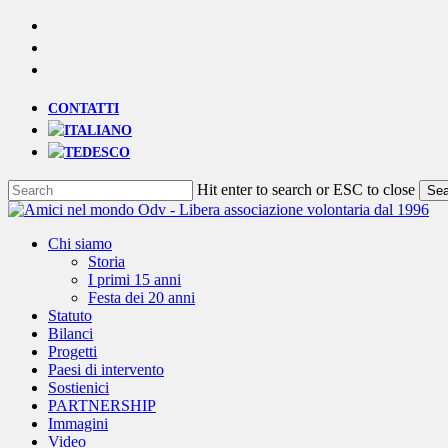
Skip
YOUTUBE
to
PHONE
main
EMAIL
content
CONTATTI
Hit enter to search or ESC to close
Sea
Close
Search
Menu
Chi siamo
Storia
I primi 15 anni
Festa dei 20 anni
Statuto
Bilanci
Progetti
Paesi di intervento
Sostienici
PARTNERSHIP
Immagini
Video